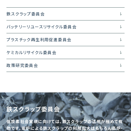
鉄スクラップ
委員会
バッテリーリユース
リサイクル委員会
プラスチック再生利用
促進委員会
ケミカルリサイクル
委員会
政策研究
委員会
鉄スクラップ委員会
低炭素社会実現に向けては、鉄スクラップの活用が極めて有
効です。電炉による鉄スクラップの利用拡大はもちろん高炉・